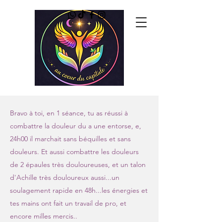
Bravo à toi, en 1 séance, tu as réussi à
combattre la douleur du a une entorse, e,
24h00 il marchait sans béquilles et sans
douleurs. Et aussi combattre les douleurs
de 2 épaules très douloureuses, et un talon
d'Achille très douloureux aussi...un
soulagement rapide en 48h...les énergies et
tes mains ont fait un travail de pro, et
encore milles mercis..